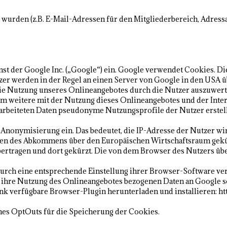
 wurden (z.B. E-Mail-Adressen für den Mitgliederbereich, Adress
nst der Google Inc. („Google“) ein. Google verwendet Cookies. D
er werden in der Regel an einen Server von Google in den USA ü
e Nutzung unseres Onlineangebotes durch die Nutzer auszuwerte
m weitere mit der Nutzung dieses Onlineangebotes und der Inte
rarbeiteten Daten pseudonyme Nutzungsprofile der Nutzer erstel
P-Anonymisierung ein. Das bedeutet, die IP-Adresse der Nutzer wi
ten des Abkommens über den Europäischen Wirtschaftsraum gekürz
ertragen und dort gekürzt. Die von dem Browser des Nutzers übe
urch eine entsprechende Einstellung ihrer Browser-Software ver
f ihre Nutzung des Onlineangebotes bezogenen Daten an Google s
nk verfügbare Browser-Plugin herunterladen und installieren: ht
ines OptOuts für die Speicherung der Cookies.