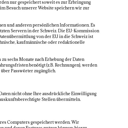
rden nur gespeichert soweit es zur Erbringung
beim Besuch unserer Website speichern wir zur
amen und anderen persönlichen Informationen. Es
hützten Servern in der Schweiz. Die EU-Kommission
atenübermittlung von der EU in die Schweiz ist
echnische, kaufmännische oder redaktionelle
is zu sechs Monate nach Erhebung der Daten
hrungsfristen benötigt (z.B. Rechnungen), werden
 über Passwörter zugänglich.
ten nicht ohne Ihre ausdrückliche Einwilligung
 auskunftsberechtigte Stellen übermitteln.
Ihres Computers gespeichert werden. Wir
en und deren Features nutzen können; hierzu