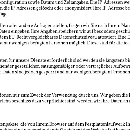
emkonfiguration sowie Datum und Zeitangaben. Die IP-Adressen we
en die IP-Adressen gelöscht oder anonymisiert. Ihre IP-Adresse 
age.
len oder andere Anfragen stellen, fragen wir Sie nach Ihrem N
e Daten eingeben. Ihre Angaben speichern wir auf besonders gesc
em EU-Recht vergleichbares Datenschutzniveau attestiert. Eine D
 ist nur wenigen, befugten Personen möglich. Diese sind für die t
en für unsere Dienste erforderlich sind werden sie längstens b
hender gesetzlicher, satzungsmäßiger oder vertraglicher Aufbewa
e Daten sind jedoch gesperrt und nur wenigen, befugten Personen
onen nur zum Zweck der Verwendung durch uns. Wir geben die Da
erichtsbeschluss dazu verpflichtet sind, werden wir Ihre Daten an
atenpakete, die von Ihrem Browser auf dem Festplattenlaufwerk 
okies sind notwendig, damit Sie sich auf der Website frei beweg