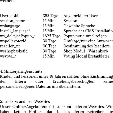
werden:
Usercookie
365 Tage
Angemeldeter User
session_name
15 Min.
Session
wslanguage
15 Min.
Gewählte Sprache
install_language*
15 Min.
Sprache der CMS-Installati
ws_delayedPopup_*
1825 Tage
Popup nur einmal zeigen
wspollsvoterid
30 Tage
Umfrage/nur eine Antwort 
reseller_nr
90 Tage
Bestimmung des Resellers
wsshopbasketid
30 Tage
Shop Modul – Warenkorb
wsvote_*
15 Min.
Voting Modul Erstanbieter
4. Minderjährigenschutz
Kinder und Personen unter 18 Jahren sollten ohne Zustimmung
der Eltern oder Erziehungsberechtigten keine
personenbezogenen Daten an uns übermitteln.
5. Links zu anderen Websites
Unser Online-Angebot enthält Links zu anderen Websites. Wir
haben keinen Einfluss darauf, dass deren Betreiber die